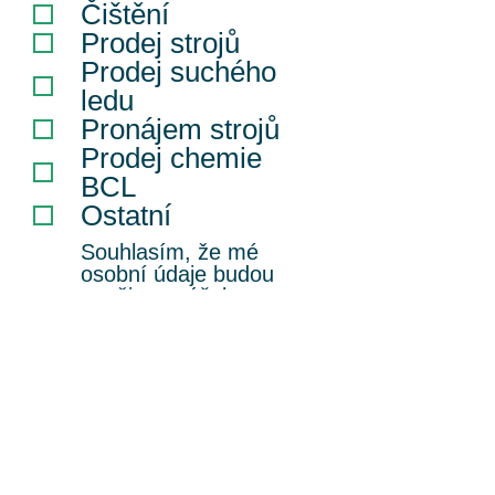
Čištění
Prodej strojů
Prodej suchého
ledu
Pronájem strojů
Prodej chemie
BCL
Ostatní
Souhlasím, že mé
osobní údaje budou
použity za účelem
zodpovězení mé
nezávazné poptávky,
dotazu či zprávy.
ODESLAT