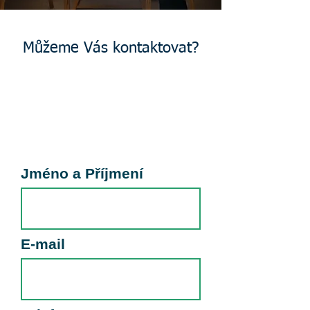
Můžeme Vás kontaktovat?
Cenu suchého ledu zákazníkům
nabízíme individuálně v
závislosti na objednaném
množství.
Jméno a Příjmení
E‑mail