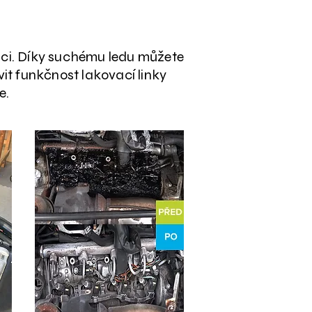
áci. Díky suchému ledu můžete
it funkčnost lakovací linky
e.