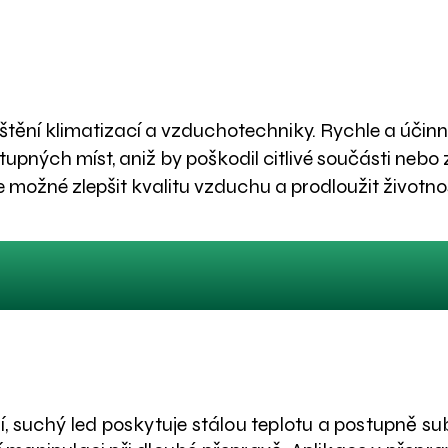
Vzduchotechnika
 čištění klimatizací a vzduchotechniky. Rychle a úči
stupných míst, aniž by poškodil citlivé součásti nebo
e možné zlepšit kvalitu vzduchu a prodloužit životnos
Další využití suchého ledu
Chlazení a přeprava
 suchý led poskytuje stálou teplotu a postupně sub