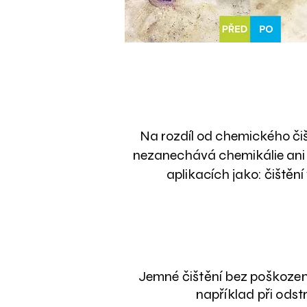
Pot
Na rozdíl od chemického čišt
nezanechává chemikálie ani v
aplikacích jako: čištění
Jemné čištění bez poškození 
například při odst