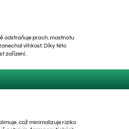
nně odstraňuje prach, mastnotu
 zanechal vlhkost. Díky této
t zařízení..
limuje, což minimalizuje riziko