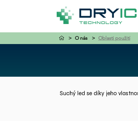
>
O nás
>
Oblasti použití
Suchý led se díky jeho vlastnos