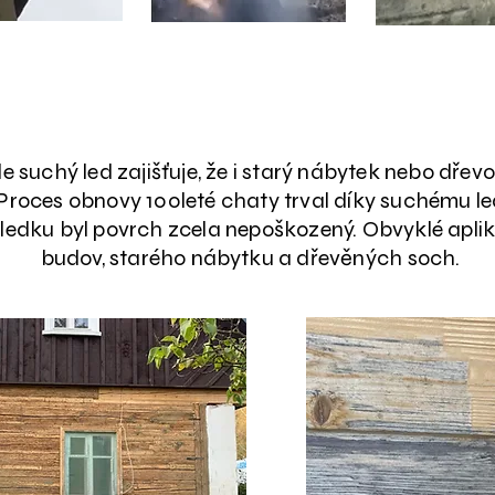
Dřevostavby a nábytek
e suchý led zajišťuje, že i starý nábytek nebo dřev
Proces obnovy 100leté chaty trval díky suchému le
ledku byl povrch zcela nepoškozený. Obvyklé aplik
budov, starého nábytku a dřevěných soch.