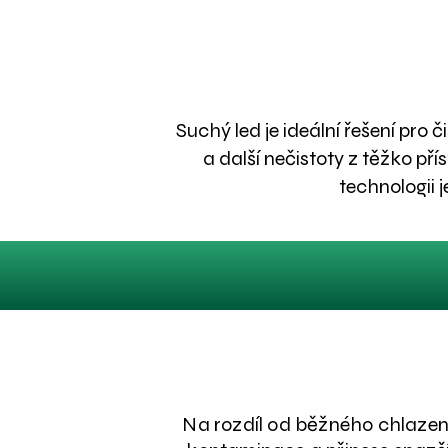
Suchý led je ideální řešení pro
a další nečistoty z těžko pří
technologii j
Na rozdíl od běžného chlazení,