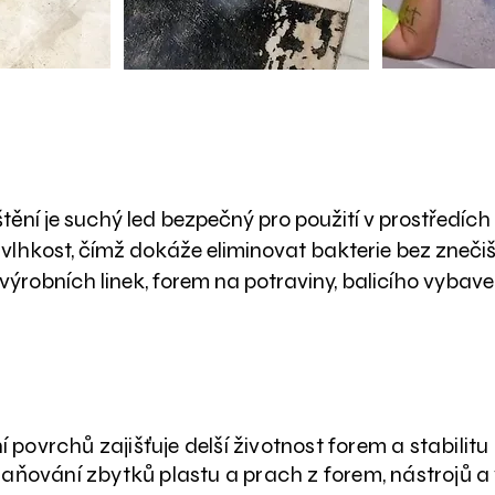
ravinářský a farmaceutický prů
ění je suchý led bezpečný pro použití v prostředích 
lhkost, čímž dokáže eliminovat bakterie bez znečiš
 výrobních linek, forem na potraviny, balicího vybav
Plastikařina a formování
povrchů zajišťuje delší životnost forem a stabilitu
raňování zbytků plastu a prach z forem, nástrojů a 