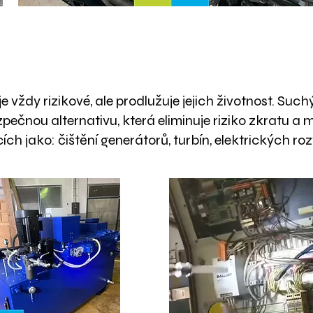
Energie a veřejné služby
e vždy rizikové, ale prodlužuje jejich životnost. Such
zpečnou alternativu, která eliminuje riziko zkratu a m
ích jako: čištění generátorů, turbín, elektrických ro