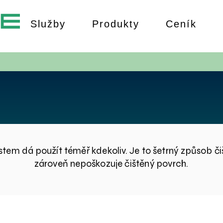
Služby
Produkty
Ceník
OBLASTI POUŽITÍ
tem dá použít téměř kdekoliv. Je to šetrný způsob čiště
zároveň nepoškozuje čištěný povrch.