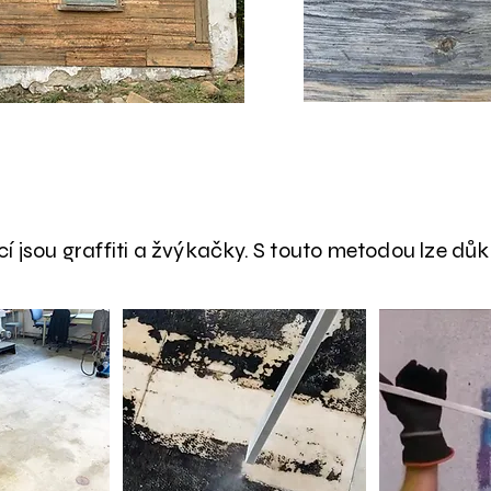
Komuny a obce
jsou graffiti a žvýkačky. S touto metodou lze důkl