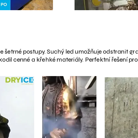
Historická konzervace a umění
e šetrné postupy. Suchý led umožňuje odstranit gra
kodil cenné a křehké materiály. Perfektní řešení pro