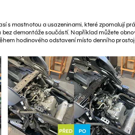
Automobilový průmysl
así s mastnotou a usazeninami, které zpomalují pr
 a bez demontáže součástí. Například můžete obnov
ěhem hodinového odstavení místo denního prostoj