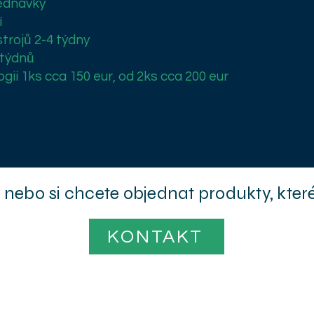
jednávky
í
strojů 2-4 týdny
 týdnů
ii 1ks cca 150 eur, od 2ks cca 200 eur
nebo si chcete objednat produkty, které
KONTAKT
.o.