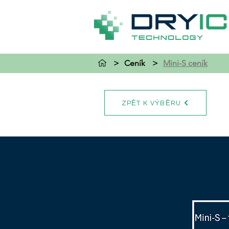
>
Ceník
>
Mini-S ceník
ZPĚT K VÝBĚRU