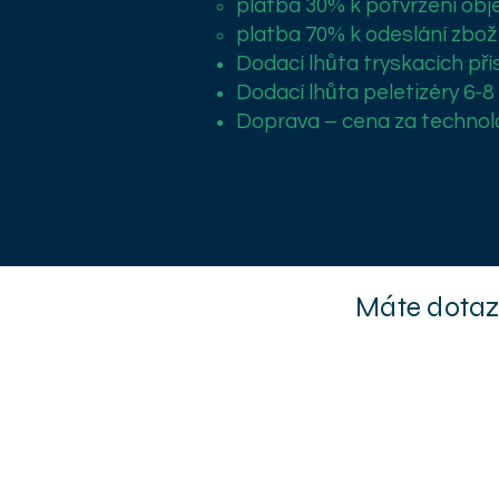
platba 30% k potvrzení ob
platba 70% k odeslání zbož
Dodací lhůta tryskacích pří
Dodací lhůta peletizéry 6-8
Doprava – cena za technolog
Máte dotaz 
Dry Ice Technology s.r