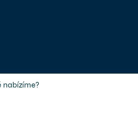
 nabízíme?​​
+420 720 940 022