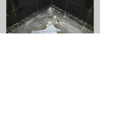
Eikal®-Spezial-FD
specializovaný odstraňovač
usazenin
Stránka produktu
Dry Ice Technology s.r.o.
IČO:
11654210
Provozovna: Chebská 53, 356 01 Sokolov
+420 720 940 022
info@dryicetechnology.cz