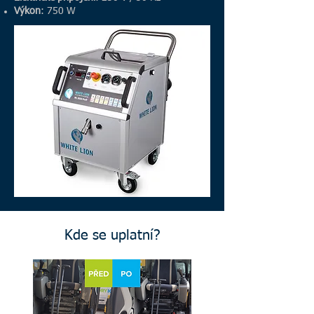
Výkon
: 750 W
Kde se uplatní?