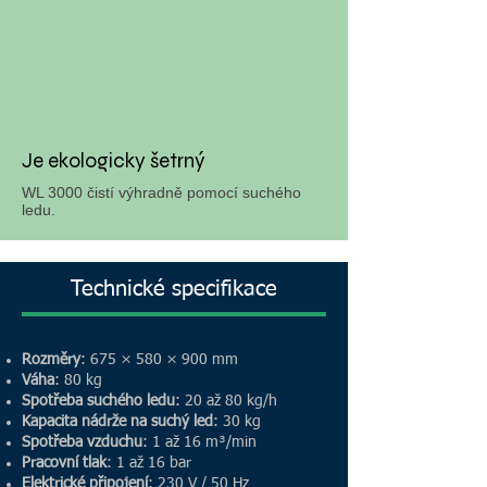
Je ekologicky šetrný
WL 3000 čistí výhradně pomocí suchého
ledu.
Technické specifikace
Rozměry
: 675 × 580 × 900 mm
Váha
: 80 kg
Spotřeba suchého ledu
: 20 až 80 kg/h
Kapacita nádrže na suchý led
: 30 kg
Spotřeba vzduchu
: 1 až 16 m³/min
Pracovní tlak
: 1 až 16 bar
Elektrické připojení
: 230 V / 50 Hz