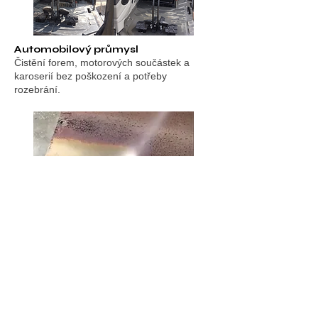
Automobilový průmysl
Čistění forem, motorových součástek a
karoserií bez poškození a potřeby
rozebrání.
Těžký průmysl a slévárny
Odstranění karbonových usazenin a
zapečených nečistot.