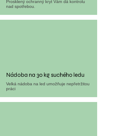
Prosklený ochranný kryt Vám dá kontrolu
nad spotřebou.
Nádoba na 30 kg suchého ledu
Velká nádoba na led umožňuje nepřetržitou
práci