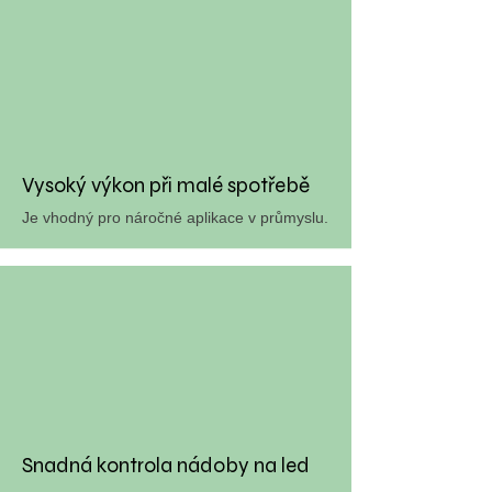
Vysoký výkon při malé spotřebě
Je vhodný pro náročné aplikace v průmyslu.
Snadná kontrola nádoby na led