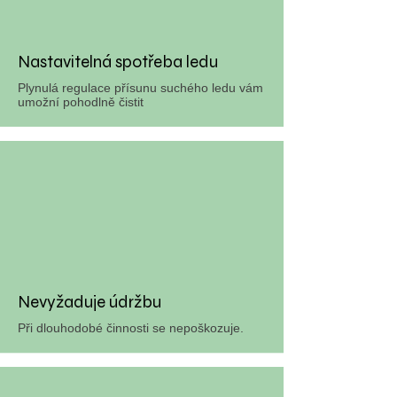
Nastavitelná spotřeba ledu
Plynulá regulace přísunu suchého ledu vám
umožní pohodlně čistit
Nevyžaduje údržbu
Při dlouhodobé činnosti se nepoškozuje.